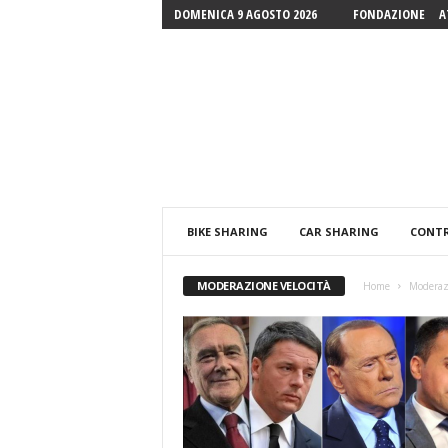
DOMENICA 9 AGOSTO 2026
FONDAZIONE
A
Fondazione
Luigi
Guccione
Onlus
BIKE SHARING
CAR SHARING
CONTR
MODERAZIONE VELOCITÀ
Home
Moderaz