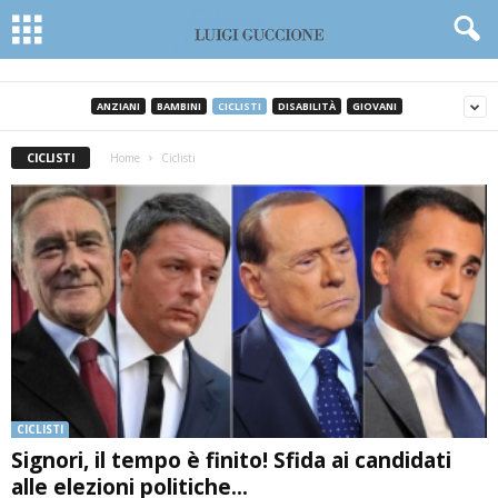
ANZIANI
BAMBINI
CICLISTI
DISABILITÀ
GIOVANI
CICLISTI
Home
Ciclisti
CICLISTI
Signori, il tempo è finito! Sfida ai candidati
alle elezioni politiche...