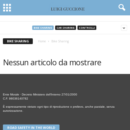
BIKE SHARING
CAR SHARING
CONTROLLI
BIKE SHARING
Home
Bike Sharing
Nessun articolo da mostrare
Ente Morale · Decreto Ministero dell’Interno 27/01/2000
C.F. 98036140782
È espressamente vietato ogni tipo di riproduzione o prelievo, anche parziale, senza
autorizzazione.
ROAD SAFETY IN THE WORLD