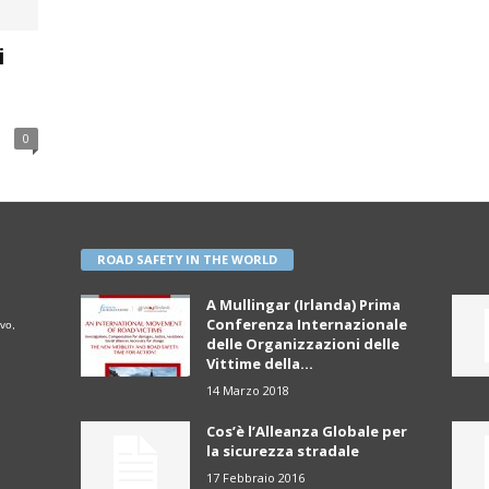
i
0
ROAD SAFETY IN THE WORLD
A Mullingar (Irlanda) Prima
Conferenza Internazionale
vo,
delle Organizzazioni delle
Vittime della...
14 Marzo 2018
Cos’è l’Alleanza Globale per
la sicurezza stradale
17 Febbraio 2016