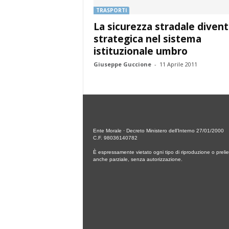
TRASPORTI
La sicurezza stradale divent
strategica nel sistema
istituzionale umbro
Giuseppe Guccione
-
11 Aprile 2011
Ente Morale · Decreto Ministero dell’Interno 27/01/2000
C.F. 98036140782
È espressamente vietato ogni tipo di riproduzione o prelie
anche parziale, senza autorizzazione.