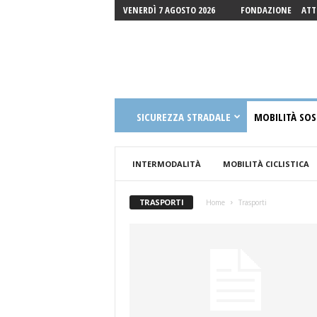
VENERDÌ 7 AGOSTO 2026
FONDAZIONE
ATT
Fondazione
SICUREZZA STRADALE
MOBILITÀ SOS
Luigi
Guccione
Onlus
INTERMODALITÀ
MOBILITÀ CICLISTICA
TRASPORTI
Home
Trasporti