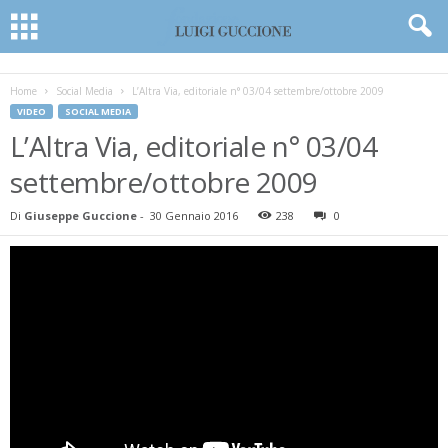
Home
Social Media
L’Altra Via, editoriale n° 03/04 settembre/ottobre 2009
VIDEO
SOCIAL MEDIA
L’Altra Via, editoriale n° 03/04
settembre/ottobre 2009
Di
Giuseppe Guccione
-
30 Gennaio 2016
238
0