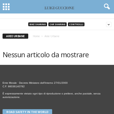
BIKE SHARING
CAR SHARING
CONTROLLI
AREE URBANE
Home
Aree Urbane
Nessun articolo da mostrare
Ente Morale · Decreto Ministero dell’Interno 27/01/2000
C.F. 98036140782
È espressamente vietato ogni tipo di riproduzione o prelievo, anche parziale, senza
autorizzazione.
ROAD SAFETY IN THE WORLD