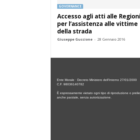
GOVERNANCE
Accesso agli atti alle Region
per l’assistenza alle vittime
della strada
Giuseppe Guccione
-
28 Gennaio 2016
Ente Morale · Decreto Ministero dell’Interno 27/01/2000
C.F. 98036140782
È espressamente vietato ogni tipo di riproduzione o prelie
anche parziale, senza autorizzazione.