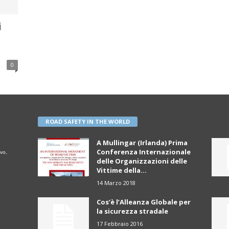
i
0
ROAD SAFETY IN THE WORLD
A Mullingar (Irlanda) Prima
Conferenza Internazionale
vo,
delle Organizzazioni delle
Vittime della...
14 Marzo 2018
Cos’è l’Alleanza Globale per
la sicurezza stradale
17 Febbraio 2016