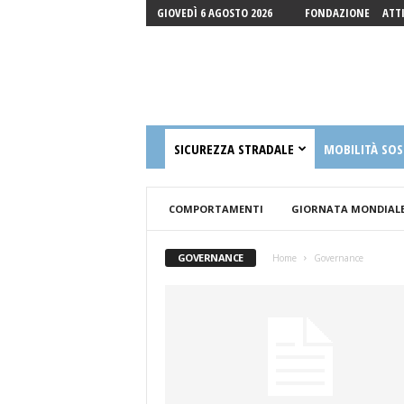
GIOVEDÌ 6 AGOSTO 2026
FONDAZIONE
ATT
Fondazione
SICUREZZA STRADALE
MOBILITÀ SOS
Luigi
Guccione
Onlus
COMPORTAMENTI
GIORNATA MONDIALE 
GOVERNANCE
Home
Governance