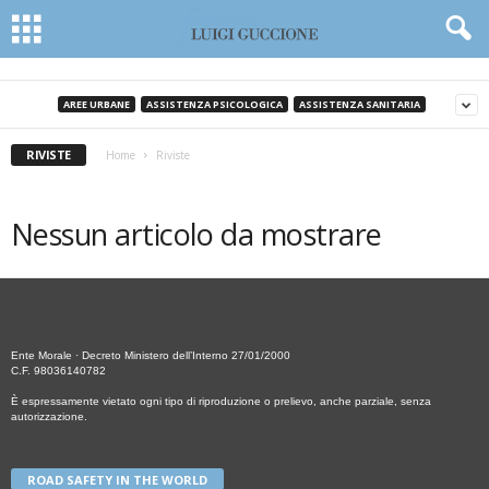
AREE URBANE
ASSISTENZA PSICOLOGICA
ASSISTENZA SANITARIA
RIVISTE
Home
Riviste
Nessun articolo da mostrare
Ente Morale · Decreto Ministero dell’Interno 27/01/2000
C.F. 98036140782
È espressamente vietato ogni tipo di riproduzione o prelievo, anche parziale, senza
autorizzazione.
ROAD SAFETY IN THE WORLD