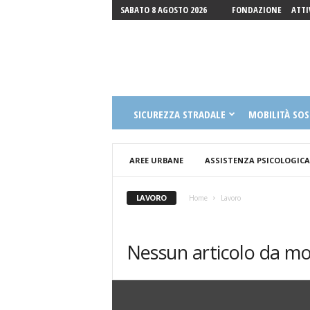
SABATO 8 AGOSTO 2026
FONDAZIONE
ATTI
Fondazione
SICUREZZA STRADALE
MOBILITÀ SOS
Luigi
Guccione
Onlus
AREE URBANE
ASSISTENZA PSICOLOGICA
LAVORO
Home
Lavoro
Nessun articolo da mo