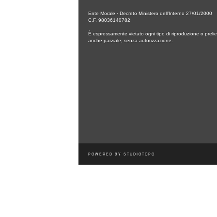
Ente Morale · Decreto Ministero dell’Interno 27/01/2000
C.F. 98036140782
È espressamente vietato ogni tipo di riproduzione o prelie
anche parziale, senza autorizzazione.
POWERED BY
STUDIOTOPO