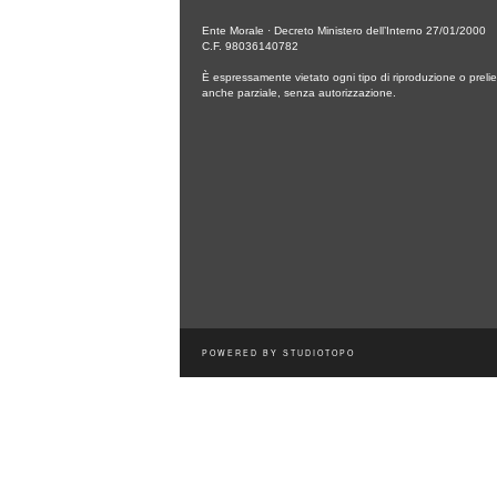
Ente Morale · Decreto Ministero dell’Interno 27/01/2000
C.F. 98036140782
È espressamente vietato ogni tipo di riproduzione o prelie
anche parziale, senza autorizzazione.
POWERED BY
STUDIOTOPO