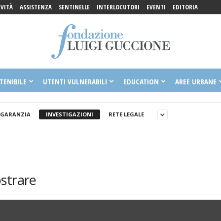
IVITÀ
ASSISTENZA
SENTINELLE
INTERLOCUTORI
EVENTI
EDITORIA
TENIBILE
UTENTI VULNERABILI
EDUCATION
AREE URBANE
 GARANZIA
INVESTIGAZIONI
RETE LEGALE
strare