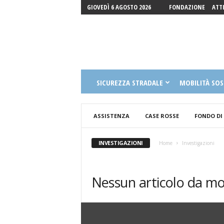
GIOVEDÌ 6 AGOSTO 2026
FONDAZIONE
ATT
Fondazione
SICUREZZA STRADALE
MOBILITÀ SOS
Luigi
Guccione
Onlus
ASSISTENZA
CASE ROSSE
FONDO DI
INVESTIGAZIONI
Home
Investigazioni
Nessun articolo da mo