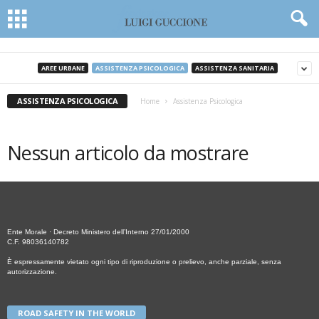
AREE URBANE
ASSISTENZA PSICOLOGICA
ASSISTENZA SANITARIA
ASSISTENZA PSICOLOGICA
Home
Assistenza Psicologica
Nessun articolo da mostrare
Ente Morale · Decreto Ministero dell’Interno 27/01/2000
C.F. 98036140782
È espressamente vietato ogni tipo di riproduzione o prelievo, anche parziale, senza
autorizzazione.
ROAD SAFETY IN THE WORLD