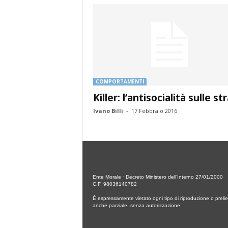
COMPORTAMENTI
Killer: l’antisocialità sulle st
Ivano Billi
-
17 Febbraio 2016
Ente Morale · Decreto Ministero dell’Interno 27/01/2000
C.F. 98036140782
È espressamente vietato ogni tipo di riproduzione o prelie
anche parziale, senza autorizzazione.