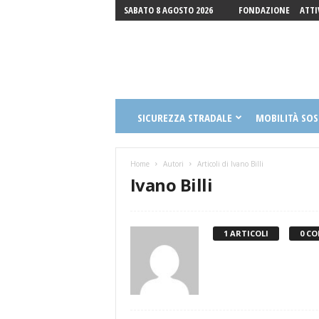
SABATO 8 AGOSTO 2026
FONDAZIONE
ATTI
Fondazione
SICUREZZA STRADALE
MOBILITÀ SOS
Luigi
Guccione
Onlus
Home
Autori
Articoli di Ivano Billi
Ivano Billi
1 ARTICOLI
0 C