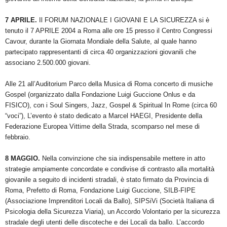
7 APRILE.
Il FORUM NAZIONALE I GIOVANI E LA SICUREZZA si è
tenuto il 7 APRILE 2004 a Roma alle ore 15 presso il Centro Congressi
Cavour, durante la Giornata Mondiale della Salute, al quale hanno
partecipato rappresentanti di circa 40 organizzazioni giovanili che
associano 2.500.000 giovani.
Alle 21 all’Auditorium Parco della Musica di Roma concerto di musiche
Gospel (organizzato dalla Fondazione Luigi Guccione Onlus e da
FISICO), con i Soul Singers, Jazz, Gospel & Spiritual In Rome (circa 60
“voci”), L’evento è stato dedicato a Marcel HAEGI, Presidente della
Federazione Europea Vittime della Strada, scomparso nel mese di
febbraio.
8 MAGGIO.
Nella convinzione che sia indispensabile mettere in atto
strategie ampiamente concordate e condivise di contrasto alla mortalità
giovanile a seguito di incidenti stradali, è stato firmato da Provincia di
Roma, Prefetto di Roma, Fondazione Luigi Guccione, SILB-FIPE
(Associazione Imprenditori Locali da Ballo), SIPSiVi (Società Italiana di
Psicologia della Sicurezza Viaria), un Accordo Volontario per la sicurezza
stradale degli utenti delle discoteche e dei Locali da ballo. L’accordo