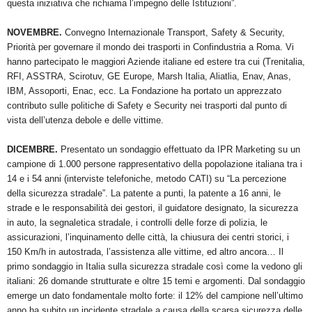
questa iniziativa che richiama l’impegno delle Istituzioni”.
NOVEMBRE.
Convegno Internazionale Transport, Safety & Security,
Priorità per governare il mondo dei trasporti in Confindustria a Roma. Vi
hanno partecipato le maggiori Aziende italiane ed estere tra cui (Trenitalia,
RFI, ASSTRA, Scirotuv, GE Europe, Marsh Italia, Aliatlia, Enav, Anas,
IBM, Assoporti, Enac, ecc. La Fondazione ha portato un apprezzato
contributo sulle politiche di Safety e Security nei trasporti dal punto di
vista dell’utenza debole e delle vittime.
DICEMBRE.
Presentato un sondaggio effettuato da IPR Marketing su un
campione di 1.000 persone rappresentativo della popolazione italiana tra i
14 e i 54 anni (interviste telefoniche, metodo CATI) su “La percezione
della sicurezza stradale”. La patente a punti, la patente a 16 anni, le
strade e le responsabilità dei gestori, il guidatore designato, la sicurezza
in auto, la segnaletica stradale, i controlli delle forze di polizia, le
assicurazioni, l’inquinamento delle città, la chiusura dei centri storici, i
150 Km/h in autostrada, l’assistenza alle vittime, ed altro ancora… Il
primo sondaggio in Italia sulla sicurezza stradale così come la vedono gli
italiani: 26 domande strutturate e oltre 15 temi e argomenti. Dal sondaggio
emerge un dato fondamentale molto forte: il 12% del campione nell’ultimo
anno ha subito un incidente stradale a causa della scarsa sicurezza delle