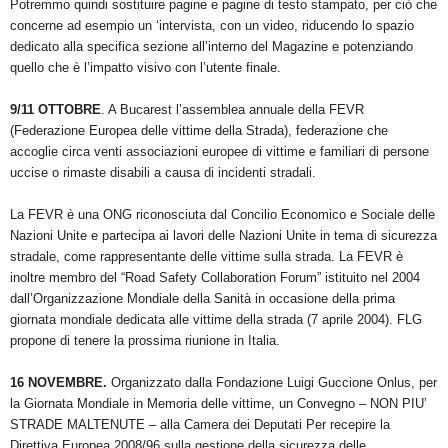
Potremmo quindi sostituire pagine e pagine di testo stampato, per ciò che
concerne ad esempio un ‘intervista, con un video, riducendo lo spazio
dedicato alla specifica sezione all’interno del Magazine e potenziando
quello che è l’impatto visivo con l’utente finale.
9/11 OTTOBRE
. A Bucarest l’assemblea annuale della FEVR
(Federazione Europea delle vittime della Strada), federazione che
accoglie circa venti associazioni europee di vittime e familiari di persone
uccise o rimaste disabili a causa di incidenti stradali.
La FEVR è una ONG riconosciuta dal Concilio Economico e Sociale delle
Nazioni Unite e partecipa ai lavori delle Nazioni Unite in tema di sicurezza
stradale, come rappresentante delle vittime sulla strada. La FEVR è
inoltre membro del “Road Safety Collaboration Forum” istituito nel 2004
dall’Organizzazione Mondiale della Sanità in occasione della prima
giornata mondiale dedicata alle vittime della strada (7 aprile 2004). FLG
propone di tenere la prossima riunione in Italia.
16 NOVEMBRE.
Organizzato dalla Fondazione Luigi Guccione Onlus, per
la Giornata Mondiale in Memoria delle vittime, un Convegno – NON PIU’
STRADE MALTENUTE – alla Camera dei Deputati Per recepire la
Direttiva Europea 2008/96 sulla gestione della sicurezza delle