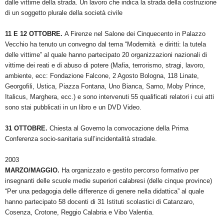
dalle vittime della strada. Un lavoro che indica la strada della costruzione
di un soggetto plurale della società civile
11 E 12 OTTOBRE.
A Firenze nel Salone dei Cinquecento in Palazzo
Vecchio ha tenuto un convegno dal tema “Modernità e diritti: la tutela
delle vittime” al quale hanno partecipato 20 organizzazioni nazionali di
vittime dei reati e di abuso di potere (Mafia, terrorismo, stragi, lavoro,
ambiente, ecc: Fondazione Falcone, 2 Agosto Bologna, 118 Linate,
Georgofili, Ustica, Piazza Fontana, Uno Bianca, Sarno, Moby Prince,
Italicus, Marghera, ecc.) e sono intervenuti 55 qualificati relatori i cui atti
sono stai pubblicati in un libro e un DVD Video.
31 OTTOBRE.
Chiesta al Governo la convocazione della Prima
Conferenza socio-sanitaria sull’incidentalità stradale.
2003
MARZO/MAGGIO.
Ha organizzato e gestito percorso formativo per
insegnanti delle scuole medie superiori calabresi (delle cinque province)
“Per una pedagogia delle differenze di genere nella didattica” al quale
hanno partecipato 58 docenti di 31 Istituti scolastici di Catanzaro,
Cosenza, Crotone, Reggio Calabria e Vibo Valentia.