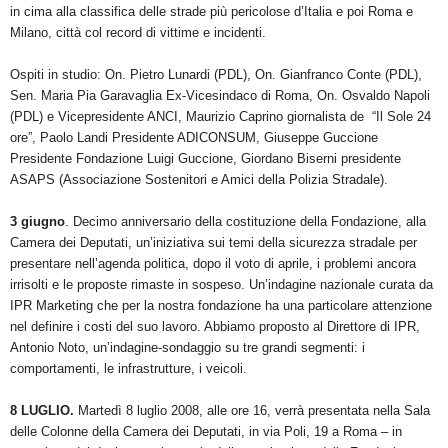
in cima alla classifica delle strade più pericolose d’Italia e poi Roma e
Milano, città col record di vittime e incidenti.
Ospiti in studio: On. Pietro Lunardi (PDL), On. Gianfranco Conte (PDL),
Sen. Maria Pia Garavaglia Ex-Vicesindaco di Roma, On. Osvaldo Napoli
(PDL) e Vicepresidente ANCI, Maurizio Caprino giornalista de “Il Sole 24
ore”, Paolo Landi Presidente ADICONSUM, Giuseppe Guccione
Presidente Fondazione Luigi Guccione, Giordano Biserni presidente
ASAPS (Associazione Sostenitori e Amici della Polizia Stradale).
3 giugno
. Decimo anniversario della costituzione della Fondazione, alla
Camera dei Deputati, un’iniziativa sui temi della sicurezza stradale per
presentare nell’agenda politica, dopo il voto di aprile, i problemi ancora
irrisolti e le proposte rimaste in sospeso. Un’indagine nazionale curata da
IPR Marketing che per la nostra fondazione ha una particolare attenzione
nel definire i costi del suo lavoro. Abbiamo proposto al Direttore di IPR,
Antonio Noto, un’indagine-sondaggio su tre grandi segmenti: i
comportamenti, le infrastrutture, i veicoli.
8 LUGLIO.
Martedì 8 luglio 2008, alle ore 16, verrà presentata nella Sala
delle Colonne della Camera dei Deputati, in via Poli, 19 a Roma – in