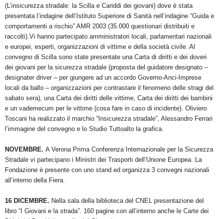
(L’insicurezza stradale: la Scilla e Cariddi dei giovani) dove è stata
presentata l’indagine dell’Istituto Superiore di Sanità nell’indagine “Guida e
comportamenti a rischio” AMR 2003 (35.000 questionari distribuiti e
raccolti).Vi hanno partecipato amministratori locali, parlamentari nazionali
e europei, esperti, organizzazioni di vittime e della società civile. Al
convegno di Scilla sono state presentate una Carta di diritti e dei doveri
dei giovani per la sicurezza stradale (proposta del guidatore designato –
designater driver – per giungere ad un accordo Governo-Anci-Imprese
locali da ballo – organizzazioni per contrastare il fenomeno delle stragi del
sabato sera), una Carta dei diritti delle vittime, Carta dei diritti dei bambini
e un vademecum per le vittime (cosa fare in caso di incidente). Oliviero
Toscani ha realizzato il marchio “Insicurezza stradale”, Alessandro Ferrari
l’immagine del convegno e lo Studio Tuttoalto la grafica.
NOVEMBRE.
A Verona Prima Conferenza Internazionale per la Sicurezza
Stradale vi partecipano i Ministri dei Trasporti dell’Unione Europea. La
Fondazione è presente con uno stand ed organizza 3 convegni nazionali
all’interno della Fiera.
16 DICEMBRE.
Nella sala della biblioteca del CNEL presentazione del
libro “I Giovani e la strada”. 160 pagine con all’interno anche le Carte dei