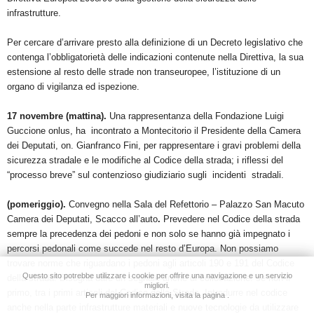
infrastrutture.
Per cercare d’arrivare presto alla definizione di un Decreto legislativo che
contenga l’obbligatorietà delle indicazioni contenute nella Direttiva, la sua
estensione al resto delle strade non transeuropee, l’istituzione di un
organo di vigilanza ed ispezione.
17 novembre (
mattina).
Una rappresentanza della Fondazione Luigi
Guccione onlus, ha incontrato a Montecitorio il Presidente della Camera
dei Deputati, on. Gianfranco Fini, per rappresentare i gravi problemi della
sicurezza stradale e le modifiche al Codice della strada; i riflessi del
“processo breve” sul contenzioso giudiziario sugli incidenti stradali.
(pomeriggio).
Convegno nella Sala del Refettorio – Palazzo San Macuto
Camera dei Deputati, Scacco all’auto
.
Prevedere nel Codice della strada
sempre la precedenza dei pedoni e non solo se hanno già impegnato i
percorsi pedonali come succede nel resto d’Europa. Non possiamo
trovare norme che riguardano i pedoni agli articoli 190 e 191 del Codice
Questo sito potrebbe utilizzare i cookie per offrire una navigazione e un servizio
della strada. Bisogna dare un segnale anche di collocazione: se non il
migliori.
primo, tra i primi articoli del Codice della Strada. Introdurre nel codice
Per maggiori informazioni, visita la pagina .
anche nella parte infrastrutture materiali e nuove tecnologie da utilizzare