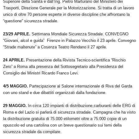
Superiore della Sanità e dall’Ing. Pietro Marturano del Ministero dei
Trasporti, Direzione Generale per la Motorizzazione. Si tratta di un lavoro
unico di oltre 70 persone esperte in diverse discipline che affrontano la
“questione” sicurezza stradale.
23/29 APRILE.
Settimana Mondiale Sicurezza Stradale. CONVEGNO
“Giovani, alcol e guida” Firenze in Palazzo Vecchio il 23 aprile. Convegno
“Strade maltenute” a Cosenza Teatro Rendano il 27 aprile.
24 APRILE.
Presentazione della Rivista Tecnico-scientifica “Rischio
Zero” a Roma alla presenza del Sottosegretario alla Presidenza del
Consiglio dei Ministri Ricardo Franco Levi.
4/5 MAGGIO.
Partecipazione al Salone internazionale di Riva del Garda
con uno stand e due dibattiti organizzati dalla fondazione.
29 MAGGIO.
In circa 120 impianti di distribuzione,carburanti delle ERG di
Roma e del Lazio si parlerà di sicurezza stradale. Campagna che ha visto
la distribuzione gratuita di 75.000 etilometri oltre a 75.000 copie di un
opuscolo ed una cartolina con un breve questionario sui temi della
sicurezza stradale da compilare.