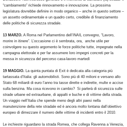
“cambiamento” richiede rinnovamento e innovazione. La prossima
legislatura dovrebbe definire in modo organico – anche in questo settore –
un assetto ordinamentale e un quadro certo, credibile di finanziamento
delle politiche di sicurezza stradale.
13 MARZO.
A Roma nel Parlamentino dell’INAIL convegno, “Lavoro,
morire in itinere”. L’occasione ci è sembrata, ora, anche utile per
coinvolgere su questo argomento le forze politiche tutte, impegnate nella
campagna elettorale e per far assumere loro impegni concreti per la
messa in sicurezza del percorso casa-lavoro martedì
19 MAGGIO.
La quinta puntata di Exit è dedicata alla categoria più
tartassata d’Italia: gli automobilisti. Sono più di 40 milioni e versano allo
Stato 68 miliardi di euro l’anno tra tasse dirette e indirette, multe e accise
sulla benzina. Ma cosa ricevono in cambio? Si parlerà di sicurezza sulle
strade urbane ed extraurbane, di appalti e buche e di vittime della strada.
Un viaggio nell’Italia che spende meno degli altri paesi nella
manutenzione della rete stradale ed è ancora molto lontana dall’obiettivo
europeo di dimezzare il numero delle vittime di incidenti entro il 2010.
Le inchieste riguardano la strada Romea, che collega Ravenna a Venezia,