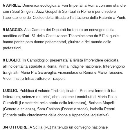
6 APRILE.
Domenica ecologica ai Fori Imperiali a Roma con uno stand e
con i Soul Singers, Jazz Gospel & Spiritual in Rome e per chiedere
l’applicazione del Codice della Strada e l’istituzione della Patente a Punti.
9 MAGGIO.
Alla Camera dei Deputati ha tenuto un convegno sulla
modifica dell’art. 51 della Costituzione “Ricominciamo da 51” al quale
hanno partecipato donne parlamentari, giuriste e del mondo delle
professioni.
8 LUGLIO.
In Campidoglio: presentata la rivista Imprendere dedicata
all’incidentalità stradale a Roma. Prima indagine nazionale. Intervengono
tra gli altri Maria Pia Garavaglia, vicesindaco di Roma e Mario Tassone,
Viceministro Infrastrutture e Trasporti
LUGLIO.
Pubblica il volume “Indiscliplinate – Percorsi femminili tra
letteratura, scienze e storia”, che contiene i contributi di Maria Rosa
Cutrufelli (Le scrittrici nella storia della letteratura), Barbara Mapelli
(Genere e scienza), Sara Cabibbo (Donne e storia), Isabella Peretti
(Schede sulla cittadinanza delle donne e Appendice legislativa).
3/4 OTTOBRE.
A Scilla (RC) ha tenuto un convegno nazionale