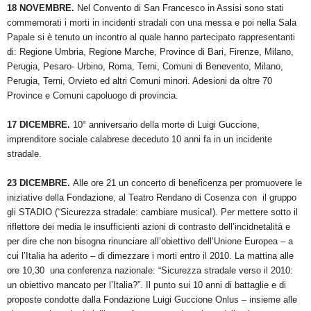
18 NOVEMBRE.
Nel Convento di San Francesco in Assisi sono stati
commemorati i morti in incidenti stradali con una messa e poi nella Sala
Papale si è tenuto un incontro al quale hanno partecipato rappresentanti
di: Regione Umbria, Regione Marche, Province di Bari, Firenze, Milano,
Perugia, Pesaro- Urbino, Roma, Terni, Comuni di Benevento, Milano,
Perugia, Terni, Orvieto ed altri Comuni minori. Adesioni da oltre 70
Province e Comuni capoluogo di provincia.
17 DICEMBRE.
10° anniversario della morte di Luigi Guccione,
imprenditore sociale calabrese deceduto 10 anni fa in un incidente
stradale.
23 DICEMBRE.
Alle ore 21 un concerto di beneficenza per promuovere le
iniziative della Fondazione,
al Teatro Rendano di Cosenza con il gruppo
gli STADIO (“Sicurezza stradale: cambiare musica!). Per mettere sotto il
riflettore dei media le insufficienti azioni di contrasto dell’incidnetalità e
per dire che non bisogna rinunciare all’obiettivo dell’Unione Europea – a
cui l’Italia ha aderito – di dimezzare i morti entro il 2010. La mattina alle
ore 10,30 una conferenza nazionale: “Sicurezza stradale verso il 2010:
un obiettivo mancato per l’Italia?”. Il punto sui 10 anni di battaglie e di
proposte condotte dalla Fondazione Luigi Guccione Onlus – insieme alle