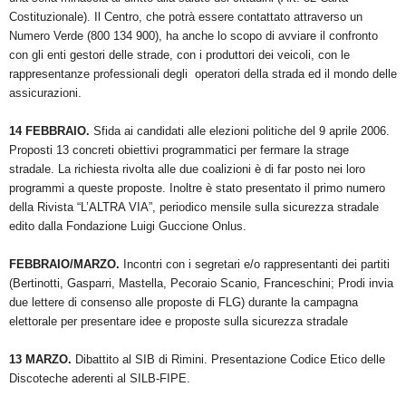
Costituzionale). Il Centro, che potrà essere contattato attraverso un
Numero Verde (800 134 900), ha anche lo scopo di avviare il confronto
con gli enti gestori delle strade, con i produttori dei veicoli, con le
rappresentanze professionali degli operatori della strada ed il mondo delle
assicurazioni.
14 FEBBRAIO.
Sfida ai candidati alle elezioni politiche del 9 aprile 2006.
Proposti 13 concreti obiettivi programmatici per fermare la strage
stradale. La richiesta rivolta alle due coalizioni è di far posto nei loro
programmi a queste proposte. Inoltre è stato presentato il primo numero
della Rivista “L’ALTRA VIA”, periodico mensile sulla sicurezza stradale
edito dalla Fondazione Luigi Guccione Onlus.
FEBBRAIO/MARZO.
Incontri con i segretari e/o rappresentanti dei partiti
(Bertinotti, Gasparri, Mastella, Pecoraio Scanio, Franceschini; Prodi invia
due lettere di consenso alle proposte di FLG) durante la campagna
elettorale per presentare idee e proposte sulla sicurezza stradale
13 MARZO.
Dibattito al SIB di Rimini. Presentazione Codice Etico delle
Discoteche aderenti al SILB-FIPE.