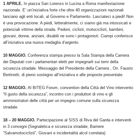
1 APRILE.
In piazza San Lorenzo in Lucina a Roma manifestazione
nazionale. E’ un’iniziativa forte che oltre 40 organizzazioni nazionali
lanciano agli enti locali, al Governo e Parlamento. Lasciateci a piedi! Non
è una provocazione. A piedi, letteralmente, ci siamo già ma intossicati e
potenziali vittime della strada. Pedoni, ciclisti, motociclisti, bambini,
giovani, donne, anziani, disabili ne sono i protagonisti. Ciampi conferisce
all’iniziativa una nuova medaglia d’argento.
10 MAGGIO.
Conferenza stampa presso la Sala Stampa della Camera
dei Deputati con i parlamentari eletti per impegnarli sui temi della
sicurezza stradale. Messaggio del Presidente della Camera , On. Fausto
Bertinotti, di pieno sostegno all’iniziativa e alle proposte presentate.
12 MAGGIO.
Al BITEG Forum, convention della Città del Vino intervento
“Il gusto della sicurezza”, incontro con i produttori di vino e gli
amministratori delle città per un impegno comune sulla sicurezza
stradale.
18 – 20 MAGGIO.
Partecipazione al SISS di Riva del Garda e interventi
in 3 convegni (Segnaletica e sicurezza stradale, Barriere
“Salvamotociclisti”, Giovani e incidentalità alcol correlata)