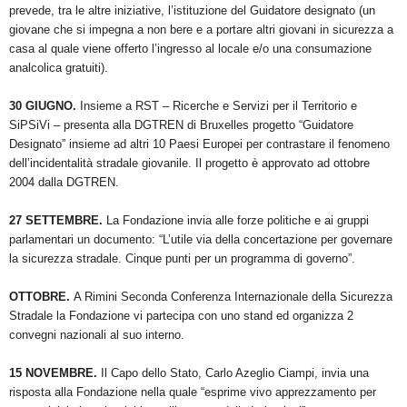
prevede, tra le altre iniziative, l’istituzione del Guidatore designato (un
giovane che si impegna a non bere e a portare altri giovani in sicurezza a
casa al quale viene offerto l’ingresso al locale e/o una consumazione
analcolica gratuiti).
30 GIUGNO.
Insieme a RST – Ricerche e Servizi per il Territorio e
SiPSiVi – presenta alla DGTREN di Bruxelles progetto “Guidatore
Designato” insieme ad altri 10 Paesi Europei per contrastare il fenomeno
dell’incidentalità stradale giovanile. Il progetto è approvato ad ottobre
2004 dalla DGTREN.
27 SETTEMBRE.
La Fondazione invia alle forze politiche e ai gruppi
parlamentari un documento: “L’utile via della concertazione per governare
la sicurezza stradale. Cinque punti per un programma di governo”.
OTTOBRE.
A Rimini Seconda Conferenza Internazionale della Sicurezza
Stradale la Fondazione vi partecipa con uno stand ed organizza 2
convegni nazionali al suo interno.
15 NOVEMBRE.
Il Capo dello Stato, Carlo Azeglio Ciampi, invia una
risposta alla Fondazione nella quale “esprime vivo apprezzamento per