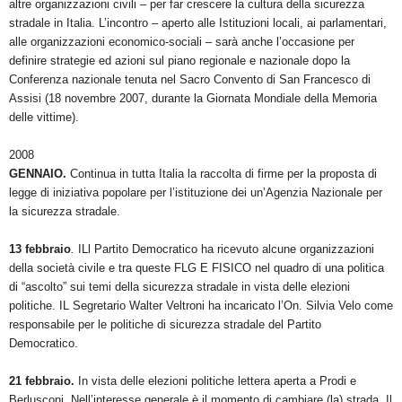
altre organizzazioni civili – per far crescere la cultura della sicurezza
stradale in Italia. L’incontro – aperto alle Istituzioni locali, ai parlamentari,
alle organizzazioni economico-sociali – sarà anche l’occasione per
definire strategie ed azioni sul piano regionale e nazionale dopo la
Conferenza nazionale tenuta nel Sacro Convento di San Francesco di
Assisi (18 novembre 2007, durante la Giornata Mondiale della Memoria
delle vittime).
2008
GENNAIO.
Continua in tutta Italia la raccolta di firme per la proposta di
legge di iniziativa popolare per l’istituzione dei un’Agenzia Nazionale per
la sicurezza stradale.
13 febbraio
.
ILl Partito Democratico ha ricevuto alcune organizzazioni
della società civile e tra queste FLG E FISICO nel quadro di una politica
di “ascolto” sui temi della sicurezza stradale in vista delle elezioni
politiche. IL Segretario Walter Veltroni ha incaricato l’On. Silvia Velo come
responsabile per le politiche di sicurezza stradale del Partito
Democratico.
21 febbraio.
In vista delle elezioni politiche lettera aperta a Prodi e
Berlusconi. Nell’interesse generale è il momento di cambiare (la) strada. Il