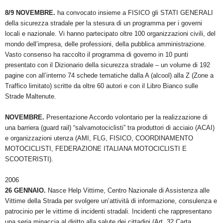
8/9 NOVEMBRE.
ha convocato insieme a FISICO gli STATI GENERALI
della sicurezza stradale per la stesura di un programma per i governi
locali e nazionale. Vi hanno partecipato oltre 100 organizzazioni civili, del
mondo dell’impresa, delle professioni, della pubblica amministrazione.
Vasto consenso ha raccolto il programma di governo in 10 punti
presentato con il Dizionario della sicurezza stradale – un volume di 192
pagine con all’interno 74 schede tematiche dalla A (alcool) alla Z (Zone a
Traffico limitato) scritte da oltre 60 autori e con il Libro Bianco sulle
Strade Maltenute.
NOVEMBRE.
Presentazione Accordo volontario per la realizzazione di
una barriera (guard rail) “salvamotociclisti” tra produttori di acciaio (ACAI)
e organizzazioni utenza (AMI, FLG, FISICO, COORDINAMENTO
MOTOCICLISTI, FEDERAZIONE ITALIANA MOTOCICLISTI E
SCOOTERISTI).
2006
26 GENNAIO.
Nasce Help Vittime, Centro Nazionale di Assistenza alle
Vittime della Strada per svolgere un’attività di informazione, consulenza e
patrocinio per le vittime di incidenti stradali. Incidenti che rappresentano
una seria minaccia al diritto alla salute dei cittadini (Art. 32 Carta