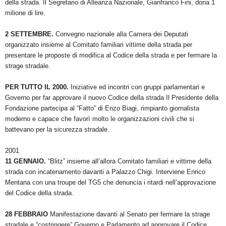
della strada. Il Segretario di Alleanza Nazionale, Gianfranco Fini, dona 1
milione di lire.
2 SETTEMBRE.
Convegno nazionale alla Camera dei Deputati
organizzato insieme al Comitato familiari vittime della strada per
presentare le proposte di modifica al Codice della strada e per fermare la
strage stradale.
PER TUTTO IL 2000.
Iniziative ed incontri con gruppi parlamentari e
Governo per far approvare il nuovo Codice della strada Il Presidente della
Fondazione partecipa al “Fatto” di Enzo Biagi, rimpianto giornalista
moderno e capace che favorì molto le organizzazioni civili che si
battevano per la sicurezza stradale.
2001
11 GENNAIO.
“Blitz” insieme all’allora Comitato familiari e vittime della
strada con incatenamento davanti a Palazzo Chigi. Interviene Enrico
Mentana con una troupe del TG5 che denuncia i ritardi nell’approvazione
del Codice della strada.
28 FEBBRAIO
Manifestazione davanti al Senato per fermare la strage
stradale e “costringere” Governo e Parlamento ad approvare il Codice