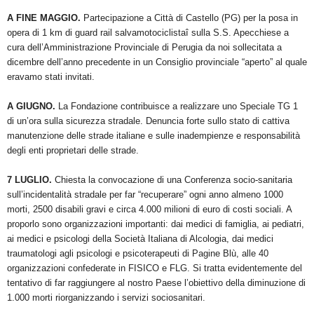
A FINE MAGGIO.
Partecipazione a Città di Castello (PG) per la posa in
opera di 1 km di guard rail salvamotociclistaî sulla S.S. Apecchiese a
cura dell’Amministrazione Provinciale di Perugia da noi sollecitata a
dicembre dell’anno precedente in un Consiglio provinciale “aperto” al quale
eravamo stati invitati.
A GIUGNO.
La Fondazione contribuisce a realizzare uno Speciale TG 1
di un’ora sulla sicurezza stradale. Denuncia forte sullo stato di cattiva
manutenzione delle strade italiane e sulle inadempienze e responsabilità
degli enti proprietari delle strade.
7 LUGLIO.
Chiesta la convocazione di una Conferenza socio-sanitaria
sull’incidentalità stradale per far “recuperare” ogni anno almeno 1000
morti, 2500 disabili gravi e circa 4.000 milioni di euro di costi sociali. A
proporlo sono organizzazioni importanti: dai medici di famiglia, ai pediatri,
ai medici e psicologi della Società Italiana di Alcologia, dai medici
traumatologi agli psicologi e psicoterapeuti di Pagine Blù, alle 40
organizzazioni confederate in FISICO e FLG. Si tratta evidentemente del
tentativo di far raggiungere al nostro Paese l’obiettivo della diminuzione di
1.000 morti riorganizzando i servizi sociosanitari.