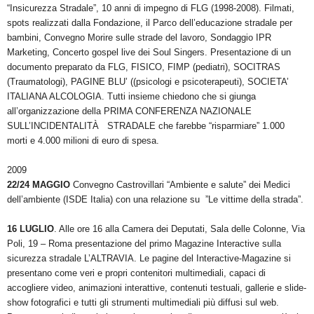
“Insicurezza Stradale”, 10 anni di impegno di FLG (1998-2008). Filmati,
spots realizzati dalla Fondazione, il Parco dell’educazione stradale per
bambini, Convegno Morire sulle strade del lavoro, Sondaggio IPR
Marketing, Concerto gospel live dei Soul Singers. Presentazione di un
documento preparato da FLG, FISICO, FIMP (pediatri), SOCITRAS
(Traumatologi), PAGINE BLU’ ((psicologi e psicoterapeuti), SOCIETA’
ITALIANA ALCOLOGIA. Tutti insieme chiedono che si giunga
all’organizzazione della PRIMA CONFERENZA NAZIONALE
SULL’INCIDENTALITÀ STRADALE che farebbe “risparmiare” 1.000
morti e 4.000 milioni di euro di spesa.
2009
22/24 MAGGIO
Convegno Castrovillari “Ambiente e salute” dei Medici
dell’ambiente (ISDE Italia) con una relazione su ”Le vittime della strada”.
16 LUGLIO
. Alle ore 16 alla Camera dei Deputati, Sala delle Colonne, Via
Poli, 19 – Roma presentazione del primo Magazine Interactive sulla
sicurezza stradale L’ALTRAVIA. Le pagine del Interactive-Magazine si
presentano come veri e propri contenitori multimediali, capaci di
accogliere video, animazioni interattive, contenuti testuali, gallerie e slide-
show fotografici e tutti gli strumenti multimediali più diffusi sul web.