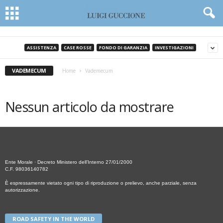
ASSISTENZA
CASE ROSSE
FONDO DI GARANZIA
INVESTIGAZIONI
VADEMECUM
Home
Vademecum
Nessun articolo da mostrare
Ente Morale · Decreto Ministero dell’Interno 27/01/2000
C.F. 98036140782
È espressamente vietato ogni tipo di riproduzione o prelievo, anche parziale, senza
autorizzazione.
ROAD SAFETY IN THE WORLD