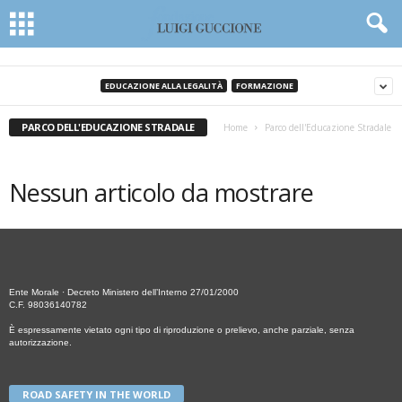
EDUCAZIONE ALLA LEGALITÀ
FORMAZIONE
PARCO DELL'EDUCAZIONE STRADALE
Home
Parco dell'Educazione Stradale
Nessun articolo da mostrare
Ente Morale · Decreto Ministero dell’Interno 27/01/2000
C.F. 98036140782
È espressamente vietato ogni tipo di riproduzione o prelievo, anche parziale, senza
autorizzazione.
ROAD SAFETY IN THE WORLD