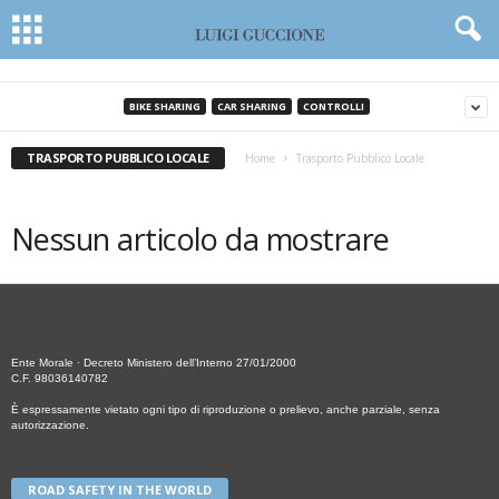
BIKE SHARING
CAR SHARING
CONTROLLI
TRASPORTO PUBBLICO LOCALE
Home
Trasporto Pubblico Locale
Nessun articolo da mostrare
Ente Morale · Decreto Ministero dell’Interno 27/01/2000
C.F. 98036140782
È espressamente vietato ogni tipo di riproduzione o prelievo, anche parziale, senza
autorizzazione.
ROAD SAFETY IN THE WORLD